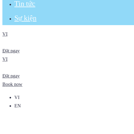
Tin tức
Sự kiện
VI
Đặt ngay
VI
Đặt ngay
Book now
VI
EN