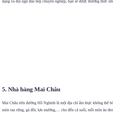
dạng và đội ngũ đầu bếp chuyên nghiệp, bạn sẽ được thưởng thức nh
5. Nhà hàng Mai Châu
Mai Châu trên đường Hồ Nghinh là một địa chỉ ẩm thực không thể b
món rau rừng, gà đồi, lợn mường,… cho đến cá suối, mỗi món ăn đem