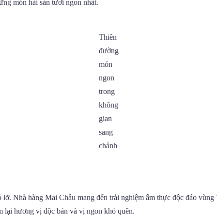
ững món hải sản tươi ngon nhất.
Thiên
đường
món
ngon
trong
không
gian
sang
chảnh
ỏ lỡ. Nhà hàng Mai Châu mang đến trải nghiệm ẩm thực độc đáo vùng 
 lại hương vị độc bản và vị ngon khó quên.